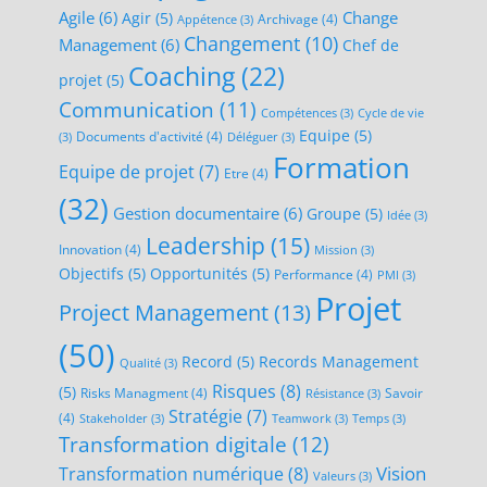
Agile
(6)
Change
Agir
(5)
Archivage
(4)
Appétence
(3)
Changement
(10)
Management
(6)
Chef de
Coaching
(22)
projet
(5)
Communication
(11)
Compétences
(3)
Cycle de vie
Equipe
(5)
Documents d'activité
(4)
(3)
Déléguer
(3)
Formation
Equipe de projet
(7)
Etre
(4)
(32)
Gestion documentaire
(6)
Groupe
(5)
Idée
(3)
Leadership
(15)
Innovation
(4)
Mission
(3)
Objectifs
(5)
Opportunités
(5)
Performance
(4)
PMI
(3)
Projet
Project Management
(13)
(50)
Record
(5)
Records Management
Qualité
(3)
Risques
(8)
(5)
Risks Managment
(4)
Savoir
Résistance
(3)
Stratégie
(7)
(4)
Stakeholder
(3)
Teamwork
(3)
Temps
(3)
Transformation digitale
(12)
Transformation numérique
(8)
Vision
Valeurs
(3)