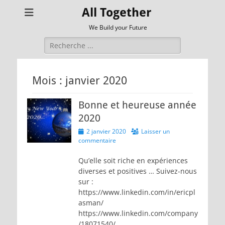
All Together
We Build your Future
Rechercher :
Mois :
janvier 2020
Bonne et heureuse année
2020
Posted
2 janvier 2020
Laisser un
on
commentaire
Qu’elle soit riche en expériences
diverses et positives … Suivez-nous
sur :
https://www.linkedin.com/in/ericpl
asman/
https://www.linkedin.com/company
/18071540/