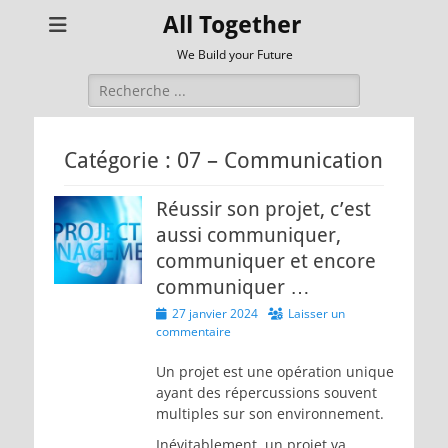
All Together
We Build your Future
Rechercher :
Catégorie :
07 – Communication
Réussir son projet, c’est
aussi communiquer,
communiquer et encore
communiquer …
Posted
27 janvier 2024
Laisser un
on
commentaire
Un projet est une opération unique
ayant des répercussions souvent
multiples sur son environnement.
Inévitablement, un projet va