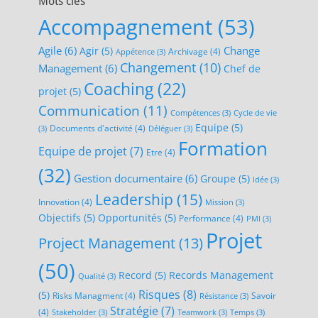
Mots clés
Accompagnement
(53)
Agile
(6)
Change
Agir
(5)
Archivage
(4)
Appétence
(3)
Changement
(10)
Management
(6)
Chef de
Coaching
(22)
projet
(5)
Communication
(11)
Compétences
(3)
Cycle de vie
Equipe
(5)
Documents d'activité
(4)
(3)
Déléguer
(3)
Formation
Equipe de projet
(7)
Etre
(4)
(32)
Gestion documentaire
(6)
Groupe
(5)
Idée
(3)
Leadership
(15)
Innovation
(4)
Mission
(3)
Objectifs
(5)
Opportunités
(5)
Performance
(4)
PMI
(3)
Projet
Project Management
(13)
(50)
Record
(5)
Records Management
Qualité
(3)
Risques
(8)
(5)
Risks Managment
(4)
Savoir
Résistance
(3)
Stratégie
(7)
(4)
Stakeholder
(3)
Teamwork
(3)
Temps
(3)