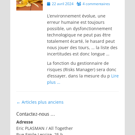
Posted
22 avril 2024
4 commentaires
on
L’environnement évolue, une
erreur humaine est toujours
possible, un dysfonctionnement
technologique ne peut pas être
totalement écarté, le hasard peut
nous jouer des tours, … la liste des
incertitudes est donc longue …
La fonction du gestionnaire de
risques (Risks Manager) sera donc
d’essayer, dans la mesure du p
Lire
plus …
Navigation
←
Articles plus anciens
des
Contactez-nous …
articles
Adresse
Eric PLASMAN / All Together
Rue Emile Lessire, 25 b