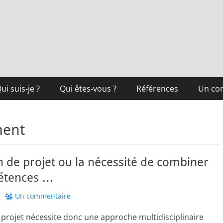
ui suis-je ?
Qui êtes-vous ?
Références
Un co
ment
n de projet ou la nécessité de combiner
étences …
Un commentaire
 projet nécessite donc une approche multidisciplinaire