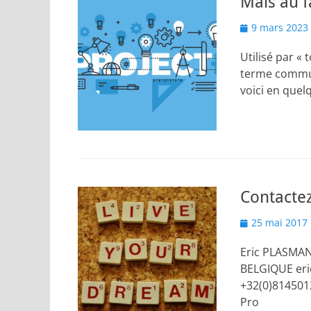
Mais au f
Posted
9 mars 2023
on
Utilisé par « 
terme communé
voici en quelq
Contacte
Posted
25 mai 2017
on
Eric PLASMAN 
BELGIQUE eri
+32(0)814501
Pro