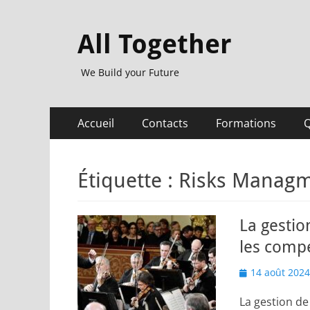
All Together
We Build your Future
Menu
Aller
Accueil
Contacts
Formations
Q
au
principal
contenu
Étiquette :
Risks Manag
La gestio
les comp
Posted
14 août 2024
on
La gestion de