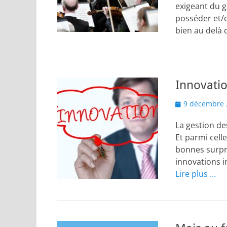
exigeant du g
posséder et/
bien au delà
Innovatio
Posted
9 décembre 
on
La gestion des
Et parmi celle
bonnes surpri
innovations i
Lire plus …