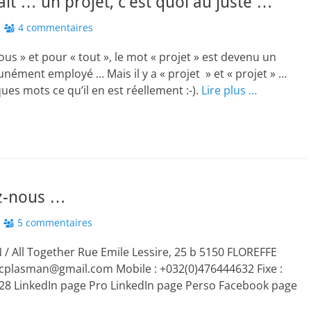
ait … un projet, c’est quoi au juste …
4 commentaires
tous » et pour « tout », le mot « projet » est devenu un
ment employé … Mais il y a « projet » et « projet » …
ues mots ce qu’il en est réellement :-).
Lire plus …
z-nous …
5 commentaires
/ All Together Rue Emile Lessire, 25 b 5150 FLOREFFE
cplasman@gmail.com Mobile : +032(0)476444632 Fixe :
28 LinkedIn page Pro LinkedIn page Perso Facebook page