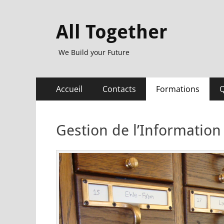
All Together
We Build your Future
Menu
Aller
Accueil
Contacts
Formations
Q
au
principal
contenu
Gestion de l’Information