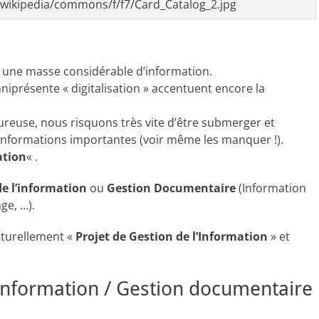
/wikipedia/commons/f/f7/Card_Catalog_2.jpg
ne masse considérable d’information.
niprésente « digitalisation » accentuent encore la
ureuse, nous risquons très vite d’être submerger et
s informations importantes (voir même les manquer !).
ation
« .
de l’information
ou
Gestion Documentaire
(Information
e, …).
aturellement «
Projet de Gestion de l’Information
» et
Information / Gestion documentaire