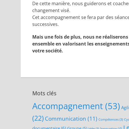
De cette manière, nous guiderons et coacher
changement visé.
Cet accompagnement se fera par des séances 
successives.
Mais une fois de plus, nous ne réaliserons 
ensemble en valorisant les enseignements
votre société.
Mots clés
Accompagnement
(53)
Agil
(22)
Communication
(11)
Compétences
(3)
Cyc
L
documentaire
(6)
Groupe
(5)
Innovation
(4)
Idée
(3)