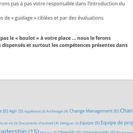
ons pas à pas votre responsable dans l’introduction du
de « guidage » ciblées et par des évaluations
pas le « boulot » à votre place … nous le ferons
 dispensés et surtout les compétences présentes dans
Chan
e
(6)
Change Management
(6)
Agir
(5)
Archivage
(4)
Appétence
(3)
Equipe de pro
Equipe
(5)
Documents d'activité
(4)
le de vie
(3)
Déléguer
(3)
eadership
(15)
Objectifs
(5)
Opportunités
(5)
Performa
Mission
(3)