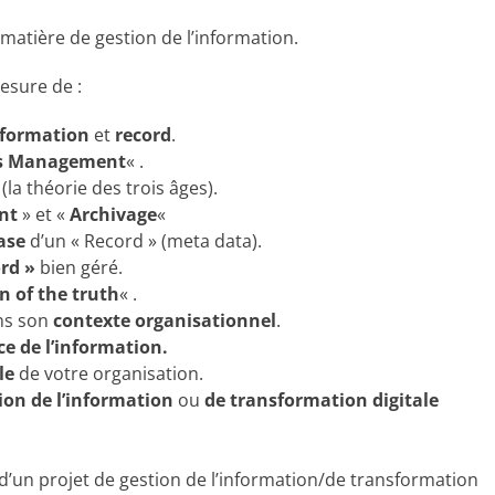
atière de gestion de l’information.
esure de :
nformation
et
record
.
s Management
« .
 (la théorie des trois âges).
nt
» et «
Archivage
«
ase
d’un « Record » (meta data).
rd »
bien géré.
n of the truth
« .
ans son
contexte organisationnel
.
e de l’information.
le
de votre organisation.
tion de l’information
ou
de transformation digitale
d’un projet de gestion de l’information/de transformation