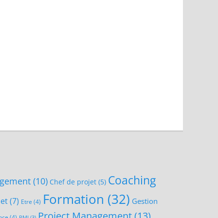
Coaching
gement
(10)
Chef de projet
(5)
Formation
(32)
jet
(7)
Gestion
Etre
(4)
Project Management
(13)
nce
(4)
PMI
(3)