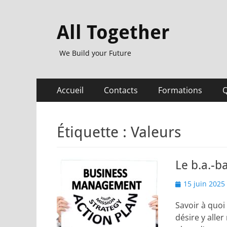
All Together
We Build your Future
Menu
Aller
Accueil
Contacts
Formations
Q
au
principal
contenu
Étiquette :
Valeurs
Le b.a.-b
Posted
15 juin 2025
on
Savoir à quoi
désire y alle