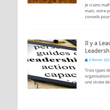
Je crains mal
main, votre p
conseils pour
Il y a Le
Leadersh
Posted
4 février 202
on
Trois types d
organisationn
une strate de