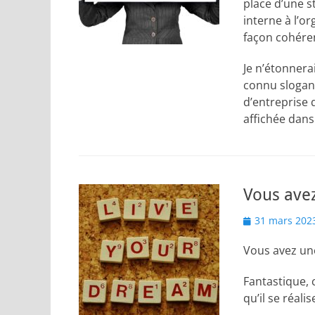
place d’une s
interne à l’o
façon cohéren
Je n’étonnera
connu slogan 
d’entreprise 
affichée dans
Vous avez
Posted
31 mars 202
on
Vous avez une
Fantastique, c
qu’il se réalis