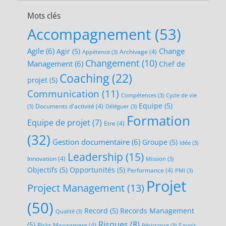
Mots clés
Accompagnement
(53)
Agile
(6)
Change
Agir
(5)
Archivage
(4)
Appétence
(3)
Changement
(10)
Management
(6)
Chef de
Coaching
(22)
projet
(5)
Communication
(11)
Compétences
(3)
Cycle de vie
Equipe
(5)
Documents d'activité
(4)
(3)
Déléguer
(3)
Formation
Equipe de projet
(7)
Etre
(4)
(32)
Gestion documentaire
(6)
Groupe
(5)
Idée
(3)
Leadership
(15)
Innovation
(4)
Mission
(3)
Objectifs
(5)
Opportunités
(5)
Performance
(4)
PMI
(3)
Projet
Project Management
(13)
(50)
Record
(5)
Records Management
Qualité
(3)
Risques
(8)
(5)
Risks Managment
(4)
Savoir
Résistance
(3)