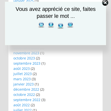
janvier 2025
(3)
décembre 2024
(1)
Vous avez apprécié ce site, faites
novembre 2024
(2)
passer le mot ...
octobre 2024
(1)
août 2024
(1)
juillet 2024
(1)
mai 2024
(1)
avril 2024
(1)
janvier 2024
(2)
décembre 2023
(2)
novembre 2023
(1)
octobre 2023
(2)
septembre 2023
(1)
août 2023
(2)
juillet 2023
(2)
mars 2023
(3)
janvier 2023
(1)
décembre 2022
(2)
octobre 2022
(2)
septembre 2022
(3)
août 2022
(2)
juillet 2022
(1)