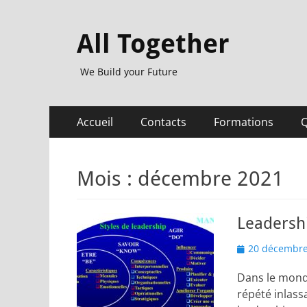
All Together
We Build your Future
Menu
Aller
Accueil
Contacts
Formations
Q
au
principal
contenu
Mois :
décembre 2021
Leadershi
Posted
20 décembre
on
Dans le monde 
répété inlass