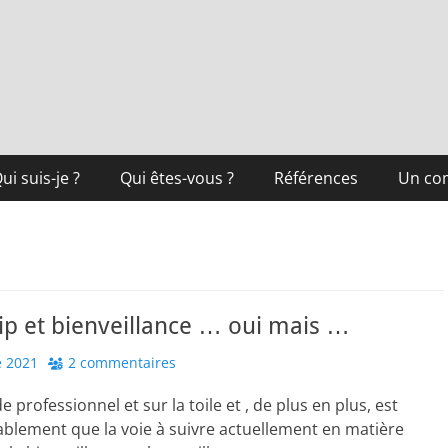
ui suis-je ?
Qui êtes-vous ?
Références
Un co
p et bienveillance … oui mais …
 2021
2 commentaires
professionnel et sur la toile et , de plus en plus, est
ablement que la voie à suivre actuellement en matière