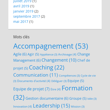
juillet 2019
(1)
avril 2019
(1)
janvier 2019
(2)
septembre 2017
(2)
mai 2017
(1)
Mots clés
Accompagnement
(53)
Agile
(6)
Change
Agir
(5)
Archivage
(4)
Appétence
(3)
Changement
(10)
Management
(6)
Chef de
Coaching
(22)
projet
(5)
Communication
(11)
Compétences
(3)
Cycle de vie
Equipe
(5)
Documents d'activité
(4)
(3)
Déléguer
(3)
Formation
Equipe de projet
(7)
Etre
(4)
(32)
Gestion documentaire
(6)
Groupe
(5)
Idée
(3)
Leadership
(15)
Innovation
(4)
Mission
(3)