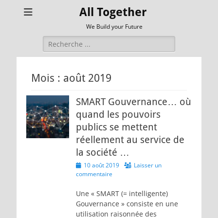
All Together
We Build your Future
Rechercher :
Mois :
août 2019
SMART Gouvernance… où
quand les pouvoirs
publics se mettent
réellement au service de
la société …
Posted
10 août 2019
Laisser un
on
commentaire
Une « SMART (= intelligente)
Gouvernance » consiste en une
utilisation raisonnée des