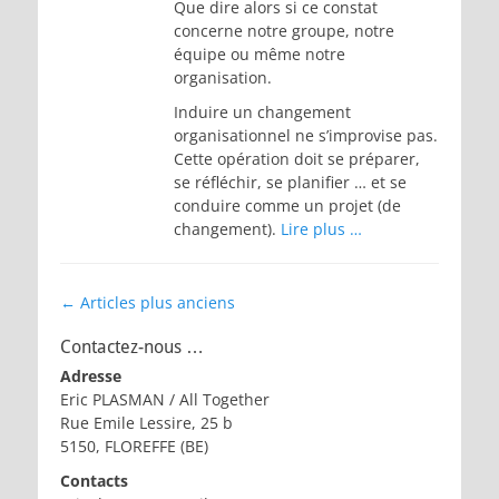
Que dire alors si ce constat
concerne notre groupe, notre
équipe ou même notre
organisation.
Induire un changement
organisationnel ne s’improvise pas.
Cette opération doit se préparer,
se réfléchir, se planifier … et se
conduire comme un projet (de
changement).
Lire plus …
Navigation
←
Articles plus anciens
des
Contactez-nous …
articles
Adresse
Eric PLASMAN / All Together
Rue Emile Lessire, 25 b
5150, FLOREFFE (BE)
Contacts