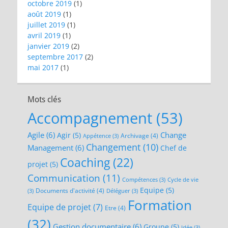
octobre 2019
(1)
août 2019
(1)
juillet 2019
(1)
avril 2019
(1)
janvier 2019
(2)
septembre 2017
(2)
mai 2017
(1)
Mots clés
Accompagnement
(53)
Agile
(6)
Change
Agir
(5)
Archivage
(4)
Appétence
(3)
Changement
(10)
Management
(6)
Chef de
Coaching
(22)
projet
(5)
Communication
(11)
Compétences
(3)
Cycle de vie
Equipe
(5)
Documents d'activité
(4)
(3)
Déléguer
(3)
Formation
Equipe de projet
(7)
Etre
(4)
(32)
Gestion documentaire
(6)
Groupe
(5)
Idée
(3)