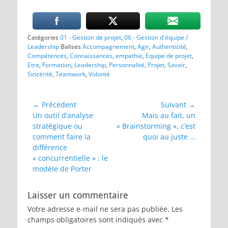
Catégories
01 - Gestion de projet
,
06 - Gestion d'équipe /
Leadership
Balises
Accompagnement
,
Agir
,
Authenticité
,
Compétences
,
Connaissances
,
empathie
,
Equipe de projet
,
Etre
,
Formation
,
Leadership
,
Personnalité
,
Projet
,
Savoir
,
Sincérité
,
Teamwork
,
Volonté
Navigation
← Précédent
Suivant →
Article
Article
Un outil d’analyse
Mais au fait, un
de
précédent :
suivant :
stratégique ou
« Brainstorming », c’est
l’article
comment faire la
quoi au juste …
différence
« concurrentielle » : le
modèle de Porter
Laisser un commentaire
Votre adresse e-mail ne sera pas publiée.
Les
champs obligatoires sont indiqués avec
*