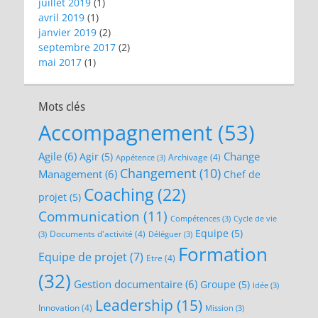
juillet 2019
(1)
avril 2019
(1)
janvier 2019
(2)
septembre 2017
(2)
mai 2017
(1)
Mots clés
Accompagnement
(53)
Agile
(6)
Change
Agir
(5)
Archivage
(4)
Appétence
(3)
Changement
(10)
Management
(6)
Chef de
Coaching
(22)
projet
(5)
Communication
(11)
Compétences
(3)
Cycle de vie
Equipe
(5)
Documents d'activité
(4)
(3)
Déléguer
(3)
Formation
Equipe de projet
(7)
Etre
(4)
(32)
Gestion documentaire
(6)
Groupe
(5)
Idée
(3)
Leadership
(15)
Innovation
(4)
Mission
(3)