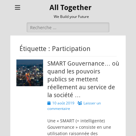
All Together
We Build your Future
Rechercher :
Étiquette :
Participation
SMART Gouvernance… où
quand les pouvoirs
publics se mettent
réellement au service de
la société …
Posted
10 août 2019
Laisser un
on
commentaire
Une « SMART (= intelligente)
Gouvernance » consiste en une
utilisation raisonnée des