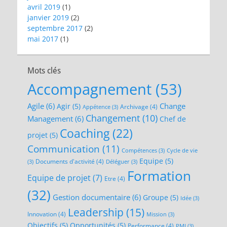
avril 2019
(1)
janvier 2019
(2)
septembre 2017
(2)
mai 2017
(1)
Mots clés
Accompagnement
(53)
Agile
(6)
Change
Agir
(5)
Archivage
(4)
Appétence
(3)
Changement
(10)
Management
(6)
Chef de
Coaching
(22)
projet
(5)
Communication
(11)
Compétences
(3)
Cycle de vie
Equipe
(5)
Documents d'activité
(4)
(3)
Déléguer
(3)
Formation
Equipe de projet
(7)
Etre
(4)
(32)
Gestion documentaire
(6)
Groupe
(5)
Idée
(3)
Leadership
(15)
Innovation
(4)
Mission
(3)
Objectifs
(5)
Opportunités
(5)
Performance
(4)
PMI
(3)