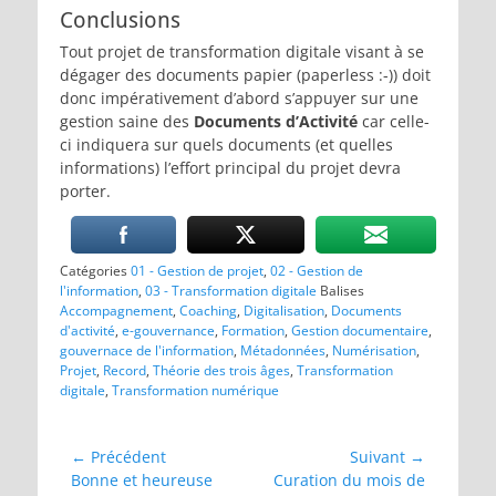
Conclusions
Tout projet de transformation digitale visant à se
dégager des documents papier (paperless :-)) doit
donc impérativement d’abord s’appuyer sur une
gestion saine des
Documents d’Activité
car celle-
ci indiquera sur quels documents (et quelles
informations) l’effort principal du projet devra
porter.
Catégories
01 - Gestion de projet
,
02 - Gestion de
l'information
,
03 - Transformation digitale
Balises
Accompagnement
,
Coaching
,
Digitalisation
,
Documents
d'activité
,
e-gouvernance
,
Formation
,
Gestion documentaire
,
gouvernace de l'information
,
Métadonnées
,
Numérisation
,
Projet
,
Record
,
Théorie des trois âges
,
Transformation
digitale
,
Transformation numérique
Navigation
← Précédent
Suivant →
Article
Article
Bonne et heureuse
Curation du mois de
de