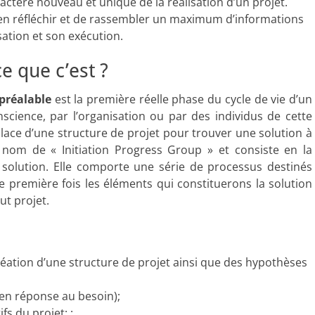
ractère nouveau et unique de la réalisation d’un projet.
 bien réfléchir et de rassembler un maximum d’informations
sation et son exécution.
e que c’est ?
 préalable
est la première réelle phase du cycle de vie d’un
science, par l’organisation ou par des individus de cette
place d’une structure de projet pour trouver une solution à
 nom de « Initiation Progress Group » et consiste en la
 solution. Elle comporte une série de processus destinés
 première fois les éléments qui constituerons la solution
ut projet.
réation d’une structure de projet ainsi que des hypothèses
e en réponse au besoin);
rtée et les objectifs du projet; ;