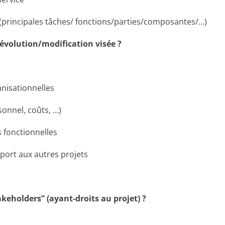
 (principales tâches/ fonctions/parties/composantes/…)
l’évolution/modification visée ?
nisationnelles
sonnel, coûts, …)
s fonctionnelles
pport aux autres projets
akeholders” (ayant-droit
s
au projet) ?