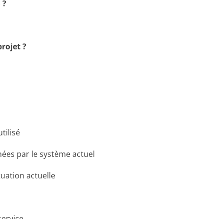
 ?
projet ?
tilisé
nées par le système actuel
tuation actuelle
service