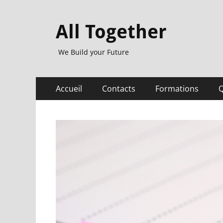
All Together
We Build your Future
Menu
Aller
Accueil
Contacts
Formations
Q
au
principal
contenu