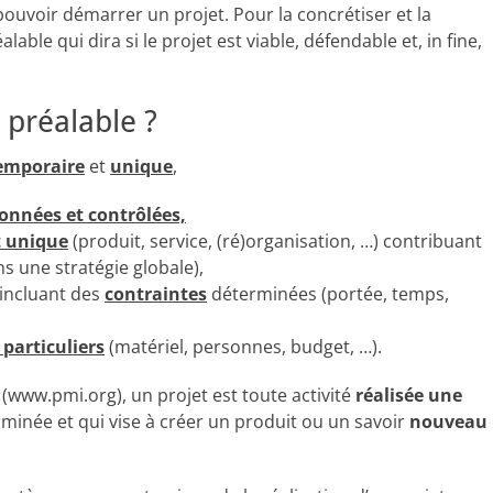
pouvoir démarrer un projet. Pour la concrétiser et la
lable qui dira si le projet est viable, défendable et, in fine,
 préalable ?
emporaire
et
unique
,
données et contrôlées,
t unique
(produit, service, (ré)organisation, …) contribuant
s une stratégie globale),
incluant des
contraintes
déterminées (portée, temps,
particuliers
(matériel, personnes, budget, …).
(www.pmi.org), un projet est toute activité
réalisée une
rminée et qui vise à créer un produit ou un savoir
nouveau