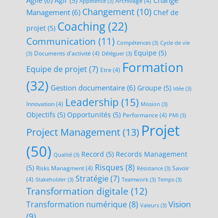
Agile
(6)
Change
Agir
(5)
Archivage
(4)
Appétence
(3)
Changement
(10)
Management
(6)
Chef de
Coaching
(22)
projet
(5)
Communication
(11)
Compétences
(3)
Cycle de vie
Equipe
(5)
Documents d'activité
(4)
(3)
Déléguer
(3)
Formation
Equipe de projet
(7)
Etre
(4)
(32)
Gestion documentaire
(6)
Groupe
(5)
Idée
(3)
Leadership
(15)
Innovation
(4)
Mission
(3)
Objectifs
(5)
Opportunités
(5)
Performance
(4)
PMI
(3)
Projet
Project Management
(13)
(50)
Record
(5)
Records Management
Qualité
(3)
Risques
(8)
(5)
Risks Managment
(4)
Savoir
Résistance
(3)
Stratégie
(7)
(4)
Stakeholder
(3)
Teamwork
(3)
Temps
(3)
Transformation digitale
(12)
Transformation numérique
(8)
Vision
Valeurs
(3)
(9)