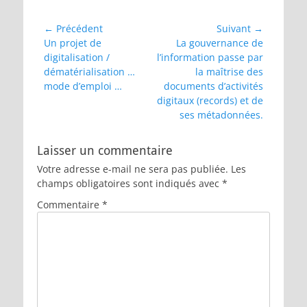
Navigation
← Précédent
Suivant →
Article
Article
Un projet de
La gouvernance de
de
précédent :
suivant :
digitalisation /
l’information passe par
l’article
dématérialisation …
la maîtrise des
mode d’emploi …
documents d’activités
digitaux (records) et de
ses métadonnées.
Laisser un commentaire
Votre adresse e-mail ne sera pas publiée.
Les
champs obligatoires sont indiqués avec
*
Commentaire
*