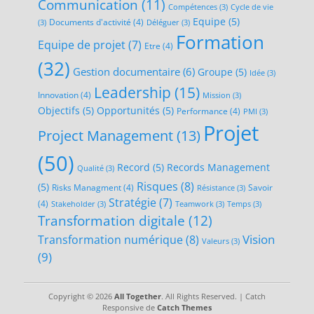
Communication
(11)
Compétences
(3)
Cycle de vie
Equipe
(5)
Documents d'activité
(4)
(3)
Déléguer
(3)
Formation
Equipe de projet
(7)
Etre
(4)
(32)
Gestion documentaire
(6)
Groupe
(5)
Idée
(3)
Leadership
(15)
Innovation
(4)
Mission
(3)
Objectifs
(5)
Opportunités
(5)
Performance
(4)
PMI
(3)
Projet
Project Management
(13)
(50)
Record
(5)
Records Management
Qualité
(3)
Risques
(8)
(5)
Risks Managment
(4)
Savoir
Résistance
(3)
Stratégie
(7)
(4)
Stakeholder
(3)
Teamwork
(3)
Temps
(3)
Transformation digitale
(12)
Transformation numérique
(8)
Vision
Valeurs
(3)
(9)
Copyright © 2026
All Together
. All Rights Reserved. | Catch
Responsive de
Catch Themes