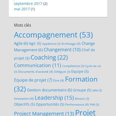
septembre 2017
(2)
mai 2017
(1)
Mots clés
Accompagnement
(53)
Agile
(6)
Change
Agir
(5)
Archivage
(4)
Appétence
(3)
Changement
(10)
Management
(6)
Chef de
Coaching
(22)
projet
(5)
Communication
(11)
Compétences
(3)
Cycle de vie
Equipe
(5)
Documents d'activité
(4)
(3)
Déléguer
(3)
Formation
Equipe de projet
(7)
Etre
(4)
(32)
Gestion documentaire
(6)
Groupe
(5)
Idée
(3)
Leadership
(15)
Innovation
(4)
Mission
(3)
Objectifs
(5)
Opportunités
(5)
Performance
(4)
PMI
(3)
Projet
Project Management
(13)