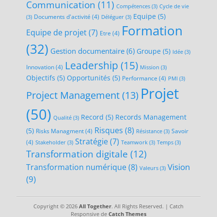
Communication
(11)
Compétences
(3)
Cycle de vie
Equipe
(5)
Documents d'activité
(4)
(3)
Déléguer
(3)
Formation
Equipe de projet
(7)
Etre
(4)
(32)
Gestion documentaire
(6)
Groupe
(5)
Idée
(3)
Leadership
(15)
Innovation
(4)
Mission
(3)
Objectifs
(5)
Opportunités
(5)
Performance
(4)
PMI
(3)
Projet
Project Management
(13)
(50)
Record
(5)
Records Management
Qualité
(3)
Risques
(8)
(5)
Risks Managment
(4)
Savoir
Résistance
(3)
Stratégie
(7)
(4)
Stakeholder
(3)
Teamwork
(3)
Temps
(3)
Transformation digitale
(12)
Transformation numérique
(8)
Vision
Valeurs
(3)
(9)
Copyright © 2026
All Together
. All Rights Reserved. | Catch
Responsive de
Catch Themes