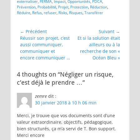
externaliser
,
FERMA
,
Impact
,
Opportunités
,
PDCA
,
Prévention
,
Probabilité
,
Projet
,
Protection
,
Réduction
,
Réduire
,
Refus
,
refuser
,
Risks
,
Risques
,
Transférer
Navigation
← Précédent
Suivant →
Article
Article
Réussir son projet, c’est
Et si la solution était
de
précédent :
suivant :
aussi communiquer,
ailleurs ou à la
l’article
communiquer et
recherche de son «
encore communiquer …
Océan Bleu »
4 thoughts on “Négliger un risque,
c’est déjà le prendre …”
zemre
dit :
30 janvier 2018 à 10 h 06 min
Merci, je trouve que vos documents sont d’une
valeur extraordinaire, objectifs, pédagogique,
bien structurés, ça m’a servi de T. Bon support.
Merci encore