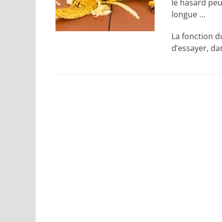
le hasard peu
longue …
La fonction d
d’essayer, d