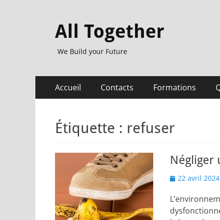
All Together
We Build your Future
Menu
Aller
Accueil
Contacts
Formations
Q
au
principal
contenu
Étiquette :
refuser
Négliger 
Posted
22 avril 2024
on
L’environnem
dysfonctionn