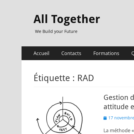
All Together
We Build your Future
Menu
Aller
Accueil
Contacts
Formations
Q
au
principal
contenu
Étiquette :
RAD
Gestion d
attitude 
Posted
17 novembre
on
La méthode « 