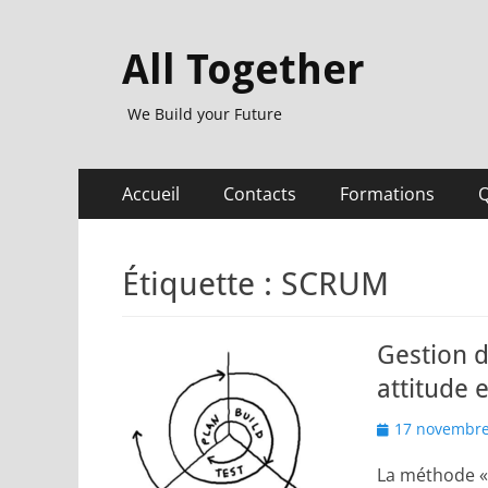
All Together
We Build your Future
Menu
Aller
Accueil
Contacts
Formations
Q
au
principal
contenu
Étiquette :
SCRUM
Gestion d
attitude 
Posted
17 novembre
on
La méthode « 