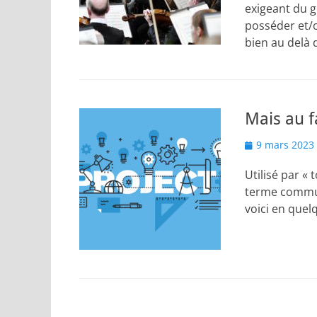
exigeant du g
posséder et/
bien au delà
Mais au f
Posted
9 mars 2023
on
Utilisé par « 
terme communé
voici en quelq