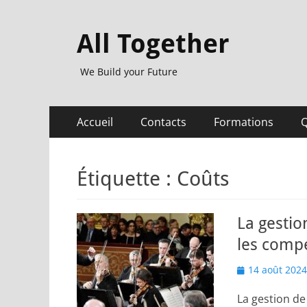
All Together
We Build your Future
Menu
Aller
Accueil
Contacts
Formations
Q
au
principal
contenu
Étiquette :
Coûts
La gestio
les comp
Posted
14 août 2024
on
La gestion de