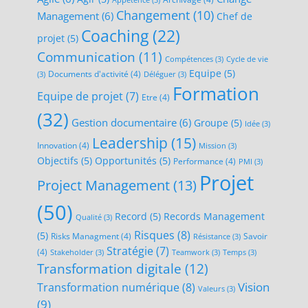
Appétence
(3)
Changement
(10)
Management
(6)
Chef de
Coaching
(22)
projet
(5)
Communication
(11)
Compétences
(3)
Cycle de vie
Equipe
(5)
Documents d'activité
(4)
(3)
Déléguer
(3)
Formation
Equipe de projet
(7)
Etre
(4)
(32)
Gestion documentaire
(6)
Groupe
(5)
Idée
(3)
Leadership
(15)
Innovation
(4)
Mission
(3)
Objectifs
(5)
Opportunités
(5)
Performance
(4)
PMI
(3)
Projet
Project Management
(13)
(50)
Record
(5)
Records Management
Qualité
(3)
Risques
(8)
(5)
Risks Managment
(4)
Savoir
Résistance
(3)
Stratégie
(7)
(4)
Stakeholder
(3)
Teamwork
(3)
Temps
(3)
Transformation digitale
(12)
Transformation numérique
(8)
Vision
Valeurs
(3)
(9)